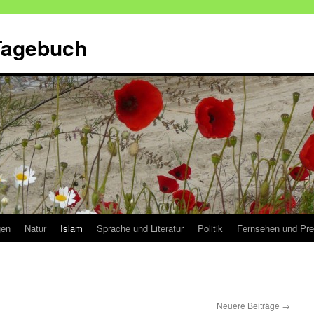
 Tagebuch
gen
Natur
Islam
Sprache und Literatur
Politik
Fernsehen und Pr
Neuere Beiträge
→