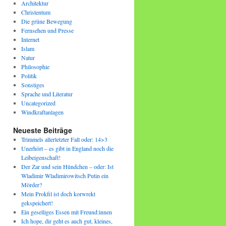
Architektur
Christentum
Die grüne Bewegung
Fernsehen und Presse
Internet
Islam
Natur
Philosophie
Politik
Sonstiges
Sprache und Literatur
Uncategorized
Windkraftanlagen
Neueste Beiträge
Trimmels allerletzter Fall oder: 14>3
Unerhört – es gibt in England noch die
Leibeigenschaft!
Der Zar und sein Hündchen – oder: Ist
Wladimir Wladimirowitsch Putin ein
Mörder?
Mein Prokfil ist doch korwrekt
gekspeichert!
Ein geselliges Essen mit Freund:innen
Ich hope, dir geht es auch gut, kleines,