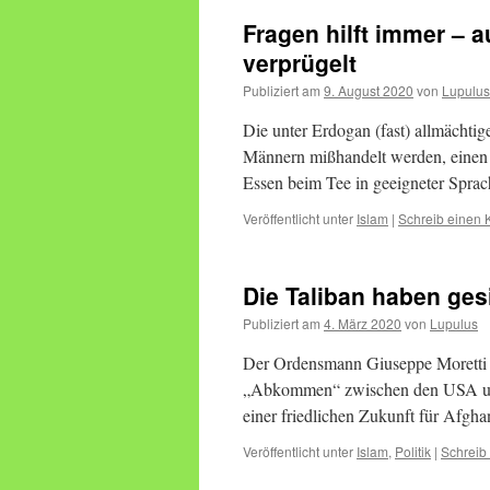
Fragen hilft immer – 
verprügelt
Publiziert am
9. August 2020
von
Lupulus
Die unter Erdogan (fast) allmächtig
Männern mißhandelt werden, einen 
Essen beim Tee in geeigneter Spra
Veröffentlicht unter
Islam
|
Schreib einen
Die Taliban haben ges
Publiziert am
4. März 2020
von
Lupulus
Der Ordensmann Giuseppe Moretti h
„Abkommen“ zwischen den USA und d
einer friedlichen Zukunft für Afgha
Veröffentlicht unter
Islam
,
Politik
|
Schreib