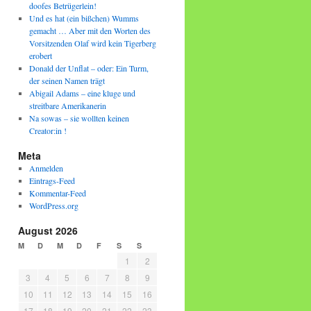
doofes Betrügerlein!
Und es hat (ein bißchen) Wumms
gemacht … Aber mit den Worten des
Vorsitzenden Olaf wird kein Tigerberg
erobert
Donald der Unflat – oder: Ein Turm,
der seinen Namen trägt
Abigail Adams – eine kluge und
streitbare Amerikanerin
Na sowas – sie wollten keinen
Creator:in !
Meta
Anmelden
Eintrags-Feed
Kommentar-Feed
WordPress.org
August 2026
M
D
M
D
F
S
S
1
2
3
4
5
6
7
8
9
10
11
12
13
14
15
16
17
18
19
20
21
22
23