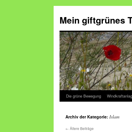
Mein giftgrünes
Die grüne Bewegung
Windkraftanla
Zum
Inhalt
Islam
Archiv der Kategorie:
springen
←
Ältere Beiträge