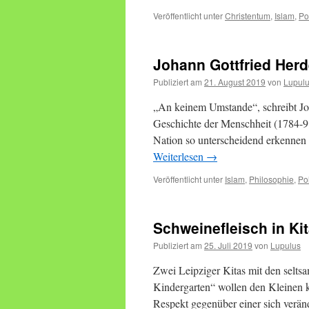
Veröffentlicht unter
Christentum
,
Islam
,
Pol
Johann Gottfried Herd
Publiziert am
21. August 2019
von
Lupul
„An keinem Umstande“, schreibt Joh
Geschichte der Menschheit (1784-91)
Nation so unterscheidend erkennen 
Weiterlesen
→
Veröffentlicht unter
Islam
,
Philosophie
,
Pol
Schweinefleisch in Kit
Publiziert am
25. Juli 2019
von
Lupulus
Zwei Leipziger Kitas mit den sel
Kindergarten“ wollen den Kleinen k
Respekt gegenüber einer sich veränd