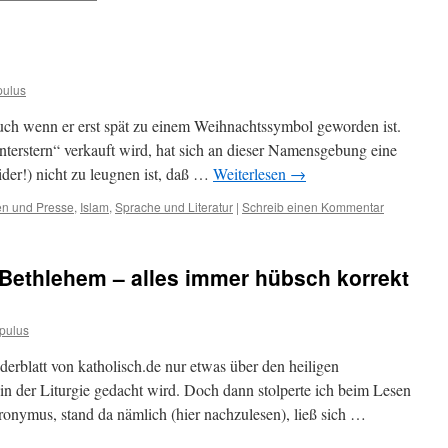
pulus
uch wenn er erst spät zu einem Weihnachtssymbol geworden ist.
nterstern“ verkauft wird, hat sich an dieser Namensgebung eine
ider!) nicht zu leugnen ist, daß …
Weiterlesen
→
n und Presse
,
Islam
,
Sprache und Literatur
|
Schreib einen Kommentar
 Bethlehem – alles immer hübsch korrekt
pulus
derblatt von katholisch.de nur etwas über den heiligen
in der Liturgie gedacht wird. Doch dann stolperte ich beim Lesen
onymus, stand da nämlich (hier nachzulesen), ließ sich …