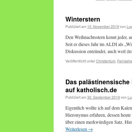
Winterstern
Publiziert am
10. November 2019
von
Lu
Den Weihnachtsstern kennt jeder, a
Seit er dieses Jahr im ALDI als „Wi
Diskussion entzündet, auch weil (le
Veröffentlicht unter
Christentum
,
Fernsehe
Das palästinensische
auf katholisch.de
Publiziert am
30. September 2019
von
Lu
Eigentlich wollte ich auf dem Kalen
Hieronymus erfahren, dessen heute 
über einen merkwürdigen Satz. Hier
Weiterlesen
→