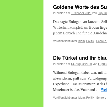
Goldene Worte des Su
Publiziert am
3. Oktober 2020
von
Lupulu
Das sagte Erdogan vor kurzem: Se
Wirtschaft komplett am Boden liegen
jedem Bereich und für die Ausdehn
Veröffentlicht unter
Islam
,
Politik
|
Schreib
Die Türkei und ihr bla
Publiziert am
14. August 2020
von
Lupul
Während Erdogan dabei war, mit tü
abzusichern, griff sein Verteidigun
Expedition: Das Mittelmeer ist das b
Mittelmeer ist das Vaterland …
Wei
Veröffentlicht unter
Islam
,
Politik
|
Schreib