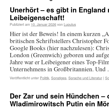
Unerhört – es gibt in England
Leibeigenschaft!
Publiziert am
10. Januar 2026
von
Lupulus
Hier ist der Beweis! In einem kurzen „A
britischen Schriftstellers Christopher F
Google Books (hier nachzulesen): Chris
London (Greenwich) geboren und aufge
Jahre war er Leibeigener eines Top-Fil
Unternehmens in Großbritannien. Un
Veröffentlicht unter
Politik
,
Sonstiges
,
Sprache und Literatur
|
Sc
Der Zar und sein Hündchen – o
Wladimirowitsch Putin ein Mö