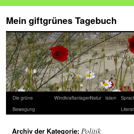
Mein giftgrünes Tagebuch
Zum
Die grüne
Windkraftanlagen
Natur
Islam
Sprac
Inhalt
Bewegung
Litera
springen
Politik
Archiv der Kategorie: