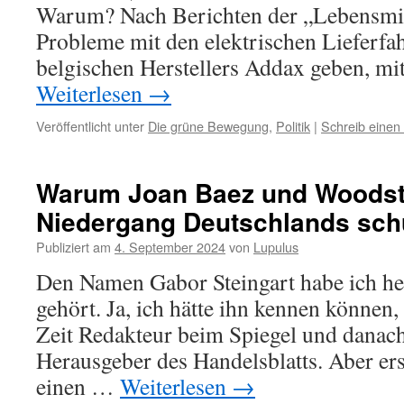
Warum? Nach Berichten der „Lebensmitt
Probleme mit den elektrischen Lieferfa
belgischen Herstellers Addax geben, m
Weiterlesen
→
Veröffentlicht unter
Die grüne Bewegung
,
Politik
|
Schreib eine
Warum Joan Baez und Woods
Niedergang Deutschlands sch
Publiziert am
4. September 2024
von
Lupulus
Den Namen Gabor Steingart habe ich he
gehört. Ja, ich hätte ihn kennen können
Zeit Redakteur beim Spiegel und danac
Herausgeber des Handelsblatts. Aber erst
einen …
Weiterlesen
→