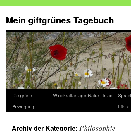
Mein giftgrünes Tagebuch
Zum
Die grüne
Windkraftanlagen
Natur
Islam
Sprac
Inhalt
Bewegung
Litera
springen
Philosophie
Archiv der Kategorie: