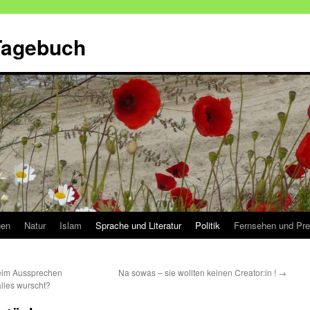
 Tagebuch
gen
Natur
Islam
Sprache und Literatur
Politik
Fernsehen und Pr
beim Aussprechen
Na sowas – sie wollten keinen Creator:in !
→
lles wurscht?