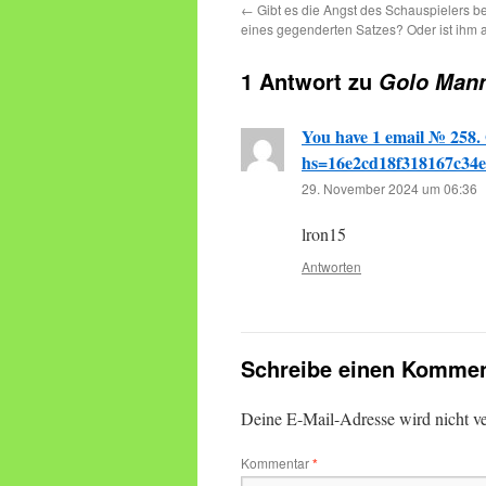
←
Gibt es die Angst des Schauspielers 
eines gegenderten Satzes? Oder ist ihm a
1 Antwort zu
Golo Mann
You have 1 email № 258. 
hs=16e2cd18f318167c34
29. November 2024 um 06:36
lron15
Antworten
Schreibe einen Kommen
Deine E-Mail-Adresse wird nicht ver
Kommentar
*