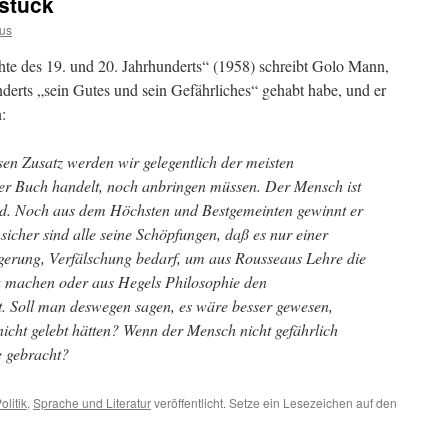
stück
us
te des 19. und 20. Jahrhunderts“ (1958) schreibt Golo Mann,
derts „sein Gutes und sein Gefährliches“ gehabt habe, und er
:
sen Zusatz werden wir gelegentlich der meisten
r Buch handelt, noch anbringen müssen. Der Mensch ist
nd. Noch aus dem Höchsten und Bestgemeinten gewinnt er
sicher sind alle seine Schöpfungen, daß es nur einer
igerung, Verfälschung bedarf, um aus Rousseaus Lehre die
 machen oder aus Hegels Philosophie den
t. Soll man deswegen sagen, es wäre besser gewesen,
icht gelebt hätten? Wenn der Mensch nicht gefährlich
e gebracht?
olitik
,
Sprache und Literatur
veröffentlicht. Setze ein Lesezeichen auf den