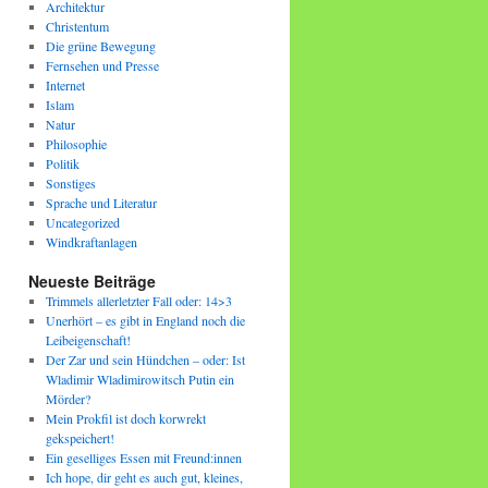
Architektur
Christentum
Die grüne Bewegung
Fernsehen und Presse
Internet
Islam
Natur
Philosophie
Politik
Sonstiges
Sprache und Literatur
Uncategorized
Windkraftanlagen
Neueste Beiträge
Trimmels allerletzter Fall oder: 14>3
Unerhört – es gibt in England noch die
Leibeigenschaft!
Der Zar und sein Hündchen – oder: Ist
Wladimir Wladimirowitsch Putin ein
Mörder?
Mein Prokfil ist doch korwrekt
gekspeichert!
Ein geselliges Essen mit Freund:innen
Ich hope, dir geht es auch gut, kleines,