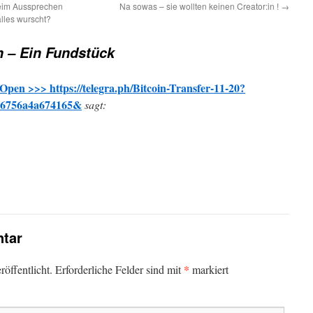
beim Aussprechen
Na sowas – sie wollten keinen Creator:in !
→
lles wurscht?
 – Ein Fundstück
Open >>> https://telegra.ph/Bitcoin-Transfer-11-20?
e6756a4a674165&
sagt:
tar
*
öffentlicht.
Erforderliche Felder sind mit
markiert