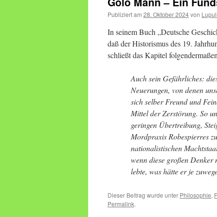
Golo Mann – Ein Fund
Publiziert am
28. Oktober 2024
von
Lupul
In seinem Buch „Deutsche Geschich
daß der Historismus des 19. Jahrhun
schließt das Kapitel folgendermaßen
Auch sein Gefährliches: die
Neuerungen, von denen unse
sich selber Freund und Fei
Mittel der Zerstörung. So un
geringen Übertreibung, Ste
Mordpraxis Robespierres zu
nationalistischen Machtstaa
wenn diese großen Denker n
lebte, was hätte er je zuweg
Dieser Beitrag wurde unter
Philosophie
,
P
Permalink
.