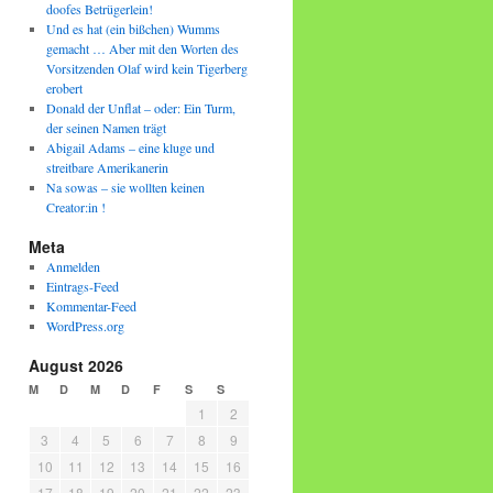
doofes Betrügerlein!
Und es hat (ein bißchen) Wumms
gemacht … Aber mit den Worten des
Vorsitzenden Olaf wird kein Tigerberg
erobert
Donald der Unflat – oder: Ein Turm,
der seinen Namen trägt
Abigail Adams – eine kluge und
streitbare Amerikanerin
Na sowas – sie wollten keinen
Creator:in !
Meta
Anmelden
Eintrags-Feed
Kommentar-Feed
WordPress.org
August 2026
M
D
M
D
F
S
S
1
2
3
4
5
6
7
8
9
10
11
12
13
14
15
16
17
18
19
20
21
22
23