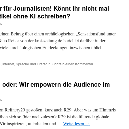
r für Journalisten! Könnt ihr nicht mal
tikel ohne KI schreiben?
us
kleinen Beitrag über einen archäologischen „Sensationsfund unter
Nico Reiter von der kreiszeitung.de berichtet darüber in der
i vielen archäologischen Entdeckungen inzwischen üblich
e
,
Internet
,
Sprache und Literatur
|
Schreib einen Kommentar
ng oder: Wir empowern die Audience im
us
e von Refinery29 gestoßen, kurz auch R29. Aber was um Himmels
ben sich so (hier nachzulesen): R29 ist die führende globale
Wir inspirieren, unterhalten und …
Weiterlesen
→