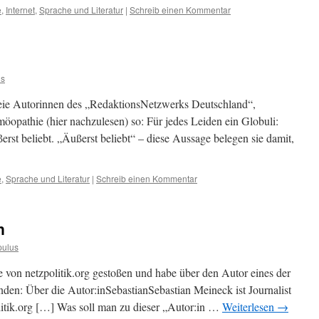
e
,
Internet
,
Sprache und Literatur
|
Schreib einen Kommentar
us
eie Autorinnen des „RedaktionsNetzwerks Deutschland“,
öopathie (hier nachzulesen) so: Für jedes Leiden ein Globuli:
rst beliebt. „Äußerst beliebt“ – diese Aussage belegen sie damit,
e
,
Sprache und Literatur
|
Schreib einen Kommentar
n
pulus
te von netzpolitik.org gestoßen und habe über den Autor eines der
en: Über die Autor:inSebastianSebastian Meineck ist Journalist
litik.org […] Was soll man zu dieser „Autor:in …
Weiterlesen
→