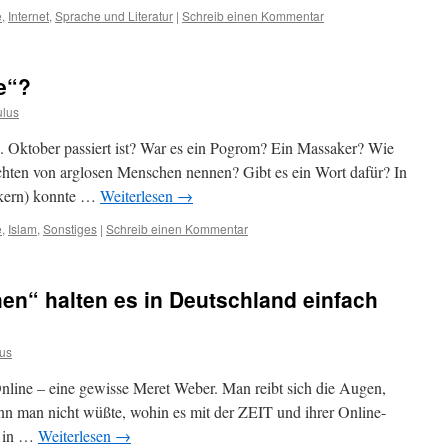
e
,
Internet
,
Sprache und Literatur
|
Schreib einen Kommentar
e“?
ulus
. Oktober passiert ist? War es ein Pogrom? Ein Massaker? Wie
chten von arglosen Menschen nennen? Gibt es ein Wort dafür? In
ikern) konnte …
Weiterlesen
→
e
,
Islam
,
Sonstiges
|
Schreib einen Kommentar
en“ halten es in Deutschland einfach
us
Online – eine gewisse Meret Weber. Man reibt sich die Augen,
nn man nicht wüßte, wohin es mit der ZEIT und ihrer Online-
n in …
Weiterlesen
→