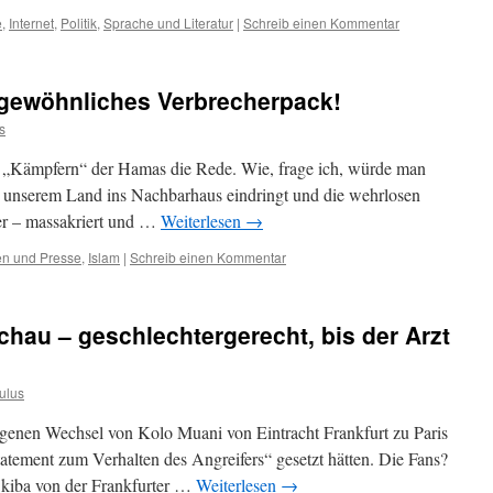
e
,
Internet
,
Politik
,
Sprache und Literatur
|
Schreib einen Kommentar
 gewöhnliches Verbrecherpack!
s
en „Kämpfern“ der Hamas die Rede. Wie, frage ich, würde man
n unserem Land ins Nachbarhaus eindringt und die wehrlosen
r – massakriert und …
Weiterlesen
→
n und Presse
,
Islam
|
Schreib einen Kommentar
chau – geschlechtergerecht, bis der Arzt
ulus
genen Wechsel von Kolo Muani von Eintracht Frankfurt zu Paris
tatement zum Verhalten des Angreifers“ gesetzt hätten. Die Fans?
Skiba von der Frankfurter …
Weiterlesen
→