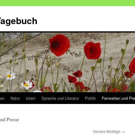
 Tagebuch
gen
Natur
Islam
Sprache und Literatur
Politik
Fernsehen und Pr
nd Presse
Neuere Beiträge
→