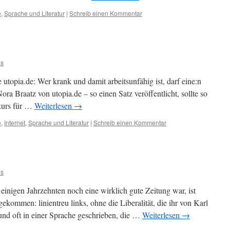
e
,
Sprache und Literatur
|
Schreib einen Kommentar
us
e utopia.de: Wer krank und damit arbeitsunfähig ist, darf eine:n
ra Braatz von utopia.de – so einen Satz veröffentlicht, sollte so
kurs für …
Weiterlesen
→
e
,
Internet
,
Sprache und Literatur
|
Schreib einen Kommentar
us
einigen Jahrzehnten noch eine wirklich gute Zeitung war, ist
ekommen: linientreu links, ohne die Liberalität, die ihr von Karl
und oft in einer Sprache geschrieben, die …
Weiterlesen
→