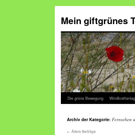
Mein giftgrünes
Die grüne Bewegung
Windkraftanla
Zum
Inhalt
Fernsehen u
Archiv der Kategorie:
springen
←
Ältere Beiträge