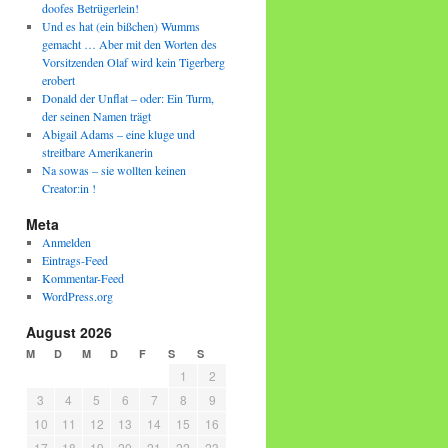
doofes Betrügerlein!
Und es hat (ein bißchen) Wumms
gemacht … Aber mit den Worten des
Vorsitzenden Olaf wird kein Tigerberg
erobert
Donald der Unflat – oder: Ein Turm,
der seinen Namen trägt
Abigail Adams – eine kluge und
streitbare Amerikanerin
Na sowas – sie wollten keinen
Creator:in !
Meta
Anmelden
Eintrags-Feed
Kommentar-Feed
WordPress.org
August 2026
M
D
M
D
F
S
S
1
2
3
4
5
6
7
8
9
10
11
12
13
14
15
16
17
18
19
20
21
22
23