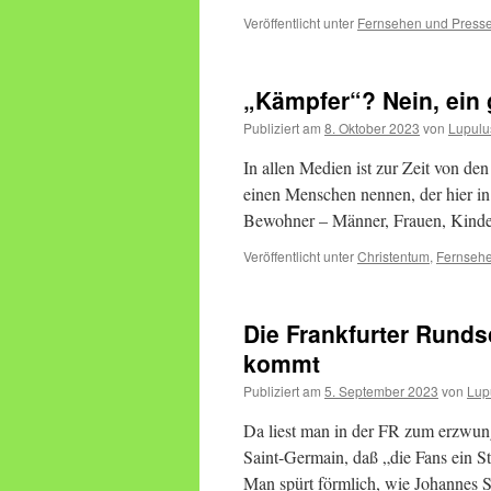
Veröffentlicht unter
Fernsehen und Press
„Kämpfer“? Nein, ein
Publiziert am
8. Oktober 2023
von
Lupulu
In allen Medien ist zur Zeit von d
einen Menschen nennen, der hier i
Bewohner – Männer, Frauen, Kinde
Veröffentlicht unter
Christentum
,
Fernsehe
Die Frankfurter Runds
kommt
Publiziert am
5. September 2023
von
Lup
Da liest man in der FR zum erzwun
Saint-Germain, daß „die Fans ein S
Man spürt förmlich, wie Johannes 