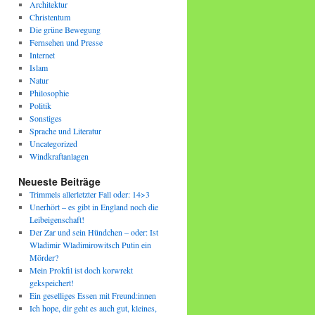
Architektur
Christentum
Die grüne Bewegung
Fernsehen und Presse
Internet
Islam
Natur
Philosophie
Politik
Sonstiges
Sprache und Literatur
Uncategorized
Windkraftanlagen
Neueste Beiträge
Trimmels allerletzter Fall oder: 14>3
Unerhört – es gibt in England noch die
Leibeigenschaft!
Der Zar und sein Hündchen – oder: Ist
Wladimir Wladimirowitsch Putin ein
Mörder?
Mein Prokfil ist doch korwrekt
gekspeichert!
Ein geselliges Essen mit Freund:innen
Ich hope, dir geht es auch gut, kleines,