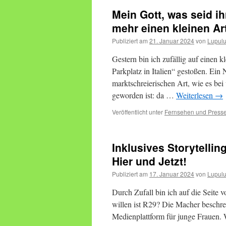
Mein Gott, was seid ih
mehr einen kleinen Ar
Publiziert am
21. Januar 2024
von
Lupul
Gestern bin ich zufällig auf einen 
Parkplatz in Italien“ gestoßen. Ein 
marktschreierischen Art, wie es be
geworden ist: da …
Weiterlesen
→
Veröffentlicht unter
Fernsehen und Press
Inklusives Storytelli
Hier und Jetzt!
Publiziert am
17. Januar 2024
von
Lupul
Durch Zufall bin ich auf die Seit
willen ist R29? Die Macher beschrei
Medienplattform für junge Frauen. 