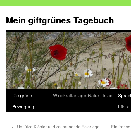
Mein giftgrünes Tagebuch
Zum
Die grüne
Windkraftanlagen
Natur
Islam
Sprac
Inhalt
Bewegung
Litera
springen
←
Unnütze Klöster und zeitraubende Feiertage
Ein frohe