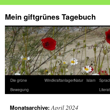
Mein giftgrünes Tagebuch
Zum
Die grüne
Windkraftanlagen
Natur
Islam
Sprac
Inhalt
Bewegung
Litera
springen
April 2024
Monatsarchive: