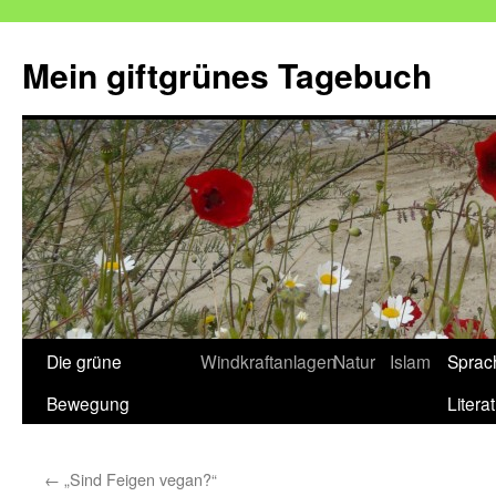
Mein giftgrünes Tagebuch
Zum
Die grüne
Windkraftanlagen
Natur
Islam
Sprac
Inhalt
Bewegung
Litera
springen
←
„Sind Feigen vegan?“