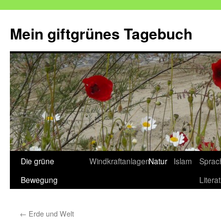
Mein giftgrünes Tagebuch
Zum
Die grüne
Windkraftanlagen
Natur
Islam
Sprac
Inhalt
Bewegung
Litera
springen
←
Erde und Welt